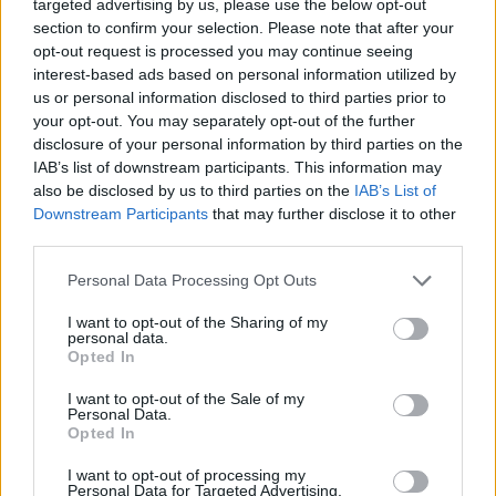
targeted advertising by us, please use the below opt-out
section to confirm your selection. Please note that after your
opt-out request is processed you may continue seeing
interest-based ads based on personal information utilized by
us or personal information disclosed to third parties prior to
your opt-out. You may separately opt-out of the further
disclosure of your personal information by third parties on the
LAISSER UN COMMENTAIRE
IAB’s list of downstream participants. This information may
Votre adresse e-mail ne sera pas publiée.
Les champs
also be disclosed by us to third parties on the
IAB’s List of
obligatoires sont indiqués avec
*
Downstream Participants
that may further disclose it to other
third parties.
Test
Personal Data Processing Opt Outs
Translation
I want to opt-out of the Sharing of my
personal data.
Opted In
I want to opt-out of the Sale of my
Personal Data.
Opted In
I want to opt-out of processing my
Personal Data for Targeted Advertising.
Nom
*
Em
Si