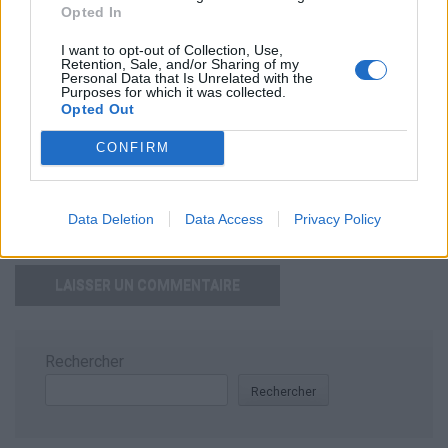
Opted In
w
I want to opt-out of Collection, Use,
Retention, Sale, and/or Sharing of my
Personal Data that Is Unrelated with the
Purposes for which it was collected.
Opted Out
CONFIRM
Enregistrer mon nom, mon e-mail et mon site dans le
navigateur pour mon prochain commentaire.
Data Deletion
Data Access
Privacy Policy
Rechercher
Rechercher