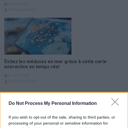
4 AVR 2025
HISTOIREDEVACS
Évitez les méduses en mer grâce à cette carte
interactive en temps réel
24 JUIL 2026
HISTOIREDEVACS
Navigation
Bretagne la star des plages
L’Ostreopsis : la menace
Do Not Process My Personal Information
de
préférées en 2026 :
invisible qui ferme les plages
l’article
découvrez pourquoi
du Pays Basque
If you wish to opt-out of the sale, sharing to third parties, or
processing of your personal or sensitive information for